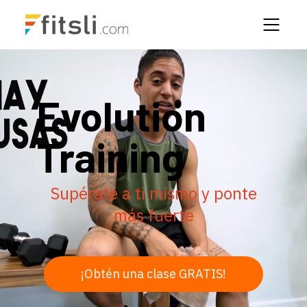
Evolution
Training
Supérate a ti mismo y ponte
más fuerte
¡Obtén una clase GRATIS!