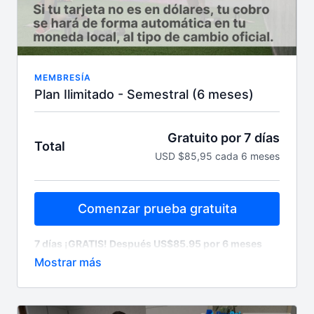
acceso ilimitado 24/7. Accede desde cualquier
dispositivo
MEMBRESÍA
Plan Ilimitado - Semestral (6 meses)
Gratuito por 7 días
Total
USD $85,95 cada 6 meses
Comenzar prueba gratuita
7 días ¡GRATIS! Después US$85.95 por 6 meses
Cobro automático semestral (cada 6 meses) /
cancela cuando quieras.
Lo que necesitas para ser tu mejor versión, todo en
un solo lugar; clases NUEVAS de lunes a sábado
6am, más de 15 programas grabados para todos los