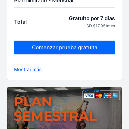
Plan Ilimitado - Mensual
Gratuito por 7 días
Total
USD $17,95/mes
Comenzar prueba gratuita
Después US$17.95 por 1 mes cobro
automático
Renovación automática mensual / Cancela cuando
quieras.
Lo que necesitas para ser tu mejor versión, todo en
un solo lugar; clases NUEVAS de lunes a sábado
6am, más de 15 programas grabados para todos los
niveles y objetivos, calendario mensual, guías
nutricionales, blog fitness y los coaches más
motivadores
Entrena donde, cuando y cuantas veces quieras,