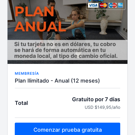
niveles y objetivos, calendario mensual, guías
nutricionales, blog fitness y los coaches más
motivadores
Entrena donde, cuando y cuantas veces quieras,
acceso ilimitado 24/7. Accede desde cualquier
dispositivo
MEMBRESÍA
Plan Ilimitado - Anual (12 meses)
Gratuito por 7 días
Total
USD $149,95/año
Comenzar prueba gratuita