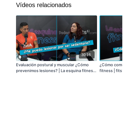
Vídeos relacionados
La esquina fitness es el podcast oficial de
fitsli.com
– tu gimnasio online.
🔹 Host: Coach Ailén Rojas
Instagram @ailenrojasr
30:16
🔹 Host: Nutricionista Isabella
Rössl
Evaluación postural y muscular ¿Cómo
¿Cómo comenzar a e
Instagram @isabellarossl.nut
prevenimos lesiones? | La esquina fitness
fitness | fitsli.com
| fitsli.com
🔹 Síguenos en nuestras redes sociales y no te
pierdas de los próximos episodios.
Instagram: @fitsli_
Facebook: @fitslicom
Tik Tok: @
fitsli.com