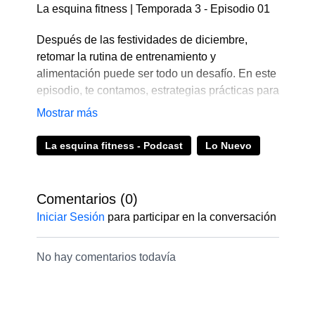
La esquina fitness | Temporada 3 - Episodio 01
Después de las festividades de diciembre,
retomar la rutina de entrenamiento y
alimentación puede ser todo un desafío. En este
episodio, te contamos, estrategias prácticas para
superar la indulgencia festiva, establecer metas
realistas y adoptar hábitos saludables
nuevamente. Descubre consejos valiosos para
La esquina fitness - Podcast
Lo Nuevo
recuperar la motivación, encontrar el equilibrio
adecuado y comenzar el nuevo año con energía
renovada.
Comentarios (
0
)
Iniciar Sesión
para participar en la conversación
¡Prepárate para volver a tu mejor versión!
No te pierdas este episodio lleno de información
No hay comentarios todavía
útil que seguro te ayudará. Míralo hasta el final y
recuerda que puedes enviarnos tus consultas
directamente al Whatsapp +51945948471