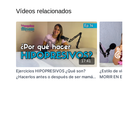
https://bit.ly/3BhcY45
Vídeos relacionados
🔹 Hosts: Coach Paulo Castillo
Instagram @paulocaspi
🔹 Invitado: Rafael Rodríguez
17:41
Instagram @manantialdebienestar_pe
Ejercicios HIPOPRESIVOS ¿Qué son?
¿Estilo de vida salu
¿Hacerlos antes o después de ser mamá? |
MORIR EN EL INTENT
La esquina fitness | fitsli.com
fitness
🔹 Síguenos en nuestras redes sociales y no te
pierdas de los próximos episodios.
Instagram: @fitsli_
Facebook: @fitslicom