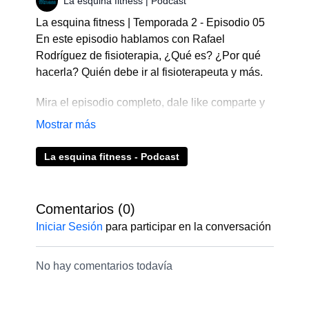
La esquina fitness | Podcast
La esquina fitness | Temporada 2 - Episodio 05
En este episodio hablamos con Rafael
Rodríguez de fisioterapia, ¿Qué es? ¿Por qué
hacerla? Quién debe ir al fisioterapeuta y más.
Mira el episodio completo, dale like comparte y
coméntalo.
Recuerda que puedes enviarnos tus consultas
La esquina fitness - Podcast
directamente al Whatsapp +51945948471
La esquina fitness es el podcast oficial de
Comentarios (
0
)
fitsli.com – tu gimnasio online.
Iniciar Sesión
para participar en la conversación
🔹 Entrena desde casa con diferentes
disciplinas aquí 👉
https://bit.ly/3eSTdIJ
No hay comentarios todavía
🔹 Más entrenamientos GRATUITOS aquí 👉