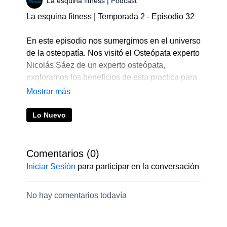
La esquina fitness | Podcast
La esquina fitness | Temporada 2 - Episodio 32
En este episodio nos sumergimos en el universo
de la osteopatía. Nos visitó el Osteópata experto
Nicolás Sáez de un experto osteópata,
exploramos los beneficios de esta practica para
la salud física y mental. Descubre cómo la
osteopatía alivia dolencias, mejora la movilidad
y contribuye al bienestar integral. Desde la
Lo Nuevo
reducción del estrés hasta la prevención de
lesiones.
Comentarios (
0
)
Recuerda que puedes enviarnos tus consultas
Iniciar Sesión
para participar en la conversación
directamente al Whatsapp +51945948471
No hay comentarios todavía
La esquina fitness es el podcast oficial de
fitsli.com
– tu gimnasio online.