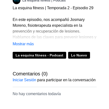
La esquina fitness | Podcast
La esquina fitness | Temporada 2 - Episodio 29
En este episodio, nos acompañó Josmary
Moreno, fisioterapeuta especialista en la
prevención y recuperación de lesiones.
Hablamos de las claves para prevenir lesiones y
de algunas técnicas de fisioterapia que pueden
ayudarte a recuperarte de ellas.
La esquina fitness - Podcast
Lo Nuevo
Míralo hasta el final y recuerda que puedes
enviarnos tus consultas directamente al
Whatsapp +51945948471
Comentarios (
0
)
Iniciar Sesión
para participar en la conversación
La esquina fitness es el podcast oficial de
fitsli.com
– tu gimnasio online.
No hay comentarios todavía
🔹 Entrena desde casa con diferentes
disciplinas aquí 👉
https://bit.ly/3eSTdIJ