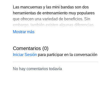
Las mancuernas y las mini bandas son dos
herramientas de entrenamiento muy populares
que ofrecen una variedad de beneficios. Sin
embargo, también existen algunas diferencias
clave entre ambas.
En general, las mancuernas y las mini bandas
Comentarios (
0
)
son herramientas de entrenamiento efectivas La
mejor opción para ti dependerá de tus
Iniciar Sesión
para participar en la conversación
necesidades y preferencias individuales. Mira el
episodio completo y descubre cual te conviene
No hay comentarios todavía
más
No te pierdas este episodio lleno de información
útil que seguro te ayudará. Míralo hasta el final y
recuerda que puedes enviarnos tus consultas
directamente al Whatsapp +51945948471