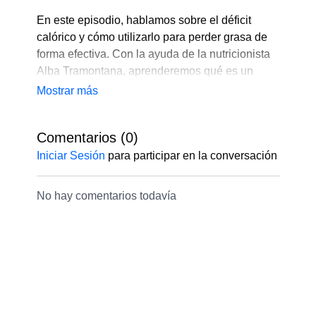
En este episodio, hablamos sobre el déficit
calórico y cómo utilizarlo para perder grasa de
forma efectiva. Con la ayuda de la nutricionista
Alba Tramontana, aprenderemos qué es un
déficit calórico, cómo calcularlo, cómo
mantenerlo de forma saludable y mucho más
Comentarios (
0
)
¡Comparte el video con tus amigos y déjanos tus
comentarios!
Iniciar Sesión
para participar en la conversación
Recuerda que puedes enviarnos tus consultas
No hay comentarios todavía
directamente al Whatsapp
+51945948471
La esquina fitness es el podcast oficial de
fitsli.com
– tu gimnasio online.