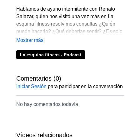
Hablamos de ayuno intermitente con Renato
Salazar, quien nos visitó una vez más en La
esquina fitness resolvimos consultas ¿Quién
puede hacerlo? ¿Qué deberías sentir? ¿Es solo
comer en menos tiempo o debo cuidar lo que
como?
La esquina fitness - Podcast
Mira el episodio completo y déjanos tus
comentarios
Comentarios (
0
)
La esquina fitness es el podcast oficial de
Iniciar Sesión
para participar en la conversación
fitsli.com – tu gimnasio online.
No hay comentarios todavía
🔹
Si no eres cliente conoce más en nuestra
web
👉
https://bit.ly/3eSTdIJ
🔹
Prueba una clase gratis aquí
👉
https://bit.ly/3PYwUyw
Vídeos relacionados