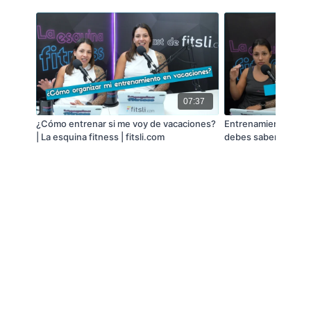
🔹
Hosts: Coach Natalia Valdez
Instagram
@nativv88
07:37
🔹
Invitado: Renato Salazar
¿Cómo entrenar si me voy de vacaciones?
Entrenamiento de fu
| La esquina fitness | fitsli.com
debes saber! | La es
Instagram
@renatosalazare
fitsli.com
🔹
Síguenos en nuestras redes sociales y no te
pierdas de los próximos episodios.
Instagram: @fitsli_
Facebook: @fitslicom