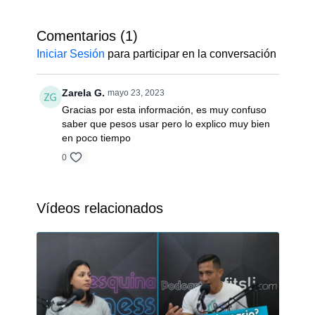
Este episodio está diseñado para que aprendas a
Comentarios (
1
)
tomar decisiones inteligentes al elegir tus pesos,
ayudarte a maximizar tu rendimiento y evitar lesiones
Iniciar Sesión
para participar en la conversación
Míralo hasta el final y si tienes dudas o consultas
Zarela G.
mayo 23, 2023
recuerda que las puedes dejar en los comentarios o
Gracias por esta información, es muy confuso
escribirnos a WhatsApp +51945948471
saber que pesos usar pero lo explico muy bien
en poco tiempo
🔹 Hosts: Coach Paulo Castillo
0
Instagram @paulocaspi
Vídeos relacionados
🔹 Síguenos en nuestras redes sociales y no te
pierdas de los próximos episodios.
Instagram: @fitsli_
Facebook: @fitslicom