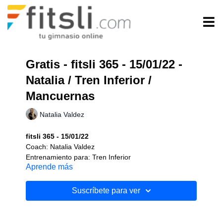
Gratis - fitsli 365 - 15/01/22 -
Natalia / Tren Inferior /
Mancuernas
Natalia Valdez
fitsli 365 - 15/01/22
Coach: Natalia Valdez
Entrenamiento para: Tren Inferior
Aprende más
Implementos: Mancuernas
Nivel: Intermedio
Duración: 45 minutos aproximadamente
Suscríbete para ver