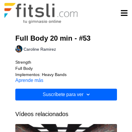
Full Body 20 min - #53
Caroline Ramirez
Strength
Full Body
Implementos: Heavy Bands
Aprende más
Nivel: Intermedio
Suscríbete para ver
Vídeos relacionados