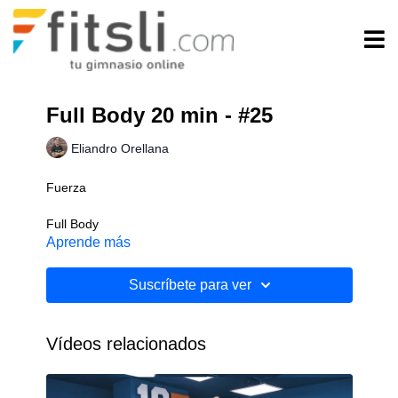
Full Body 20 min - #25
Eliandro Orellana
Fuerza
Full Body
Aprende más
Implementos: Mancuernas
Suscríbete para ver
Nivel: Avanzado
Vídeos relacionados