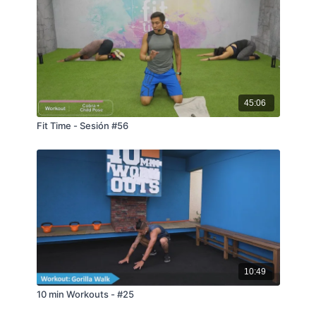
45:06
Fit Time - Sesión #56
10:49
10 min Workouts - #25