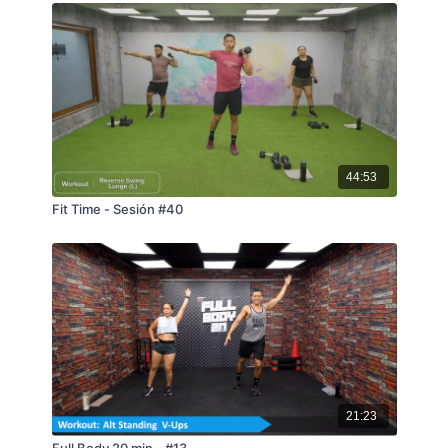
44:53
Fit Time - Sesión #40
21:23
Full Body 20 min - #13