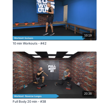
10:19
10 min Workouts - #42
20:38
Full Body 20 min - #38