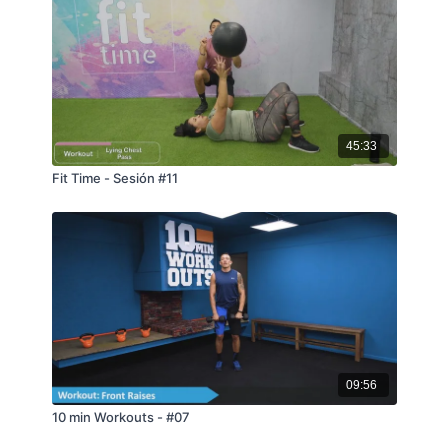
45:33
Fit Time - Sesión #11
09:56
10 min Workouts - #07