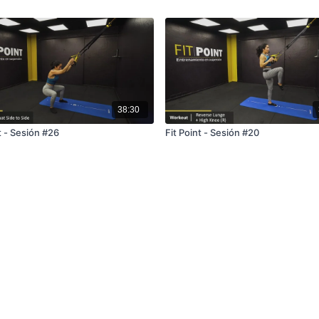
38:30
t - Sesión #26
Fit Point - Sesión #20