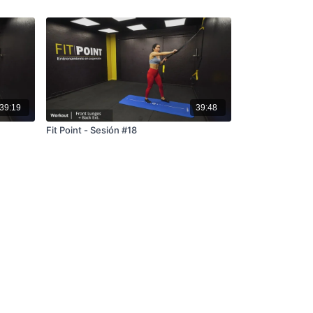
39:19
39:48
Fit Point - Sesión #18