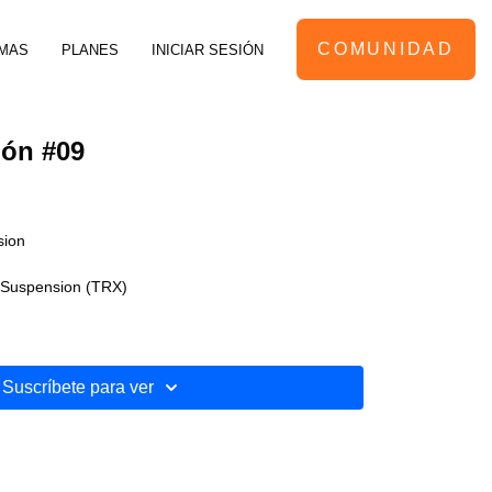
COMUNIDAD
MAS
PLANES
INICIAR SESIÓN
ión #09
sion
 Suspension (TRX)
Suscríbete para ver