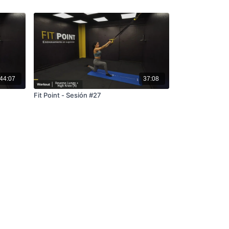
44:07
37:08
Fit Point - Sesión #27