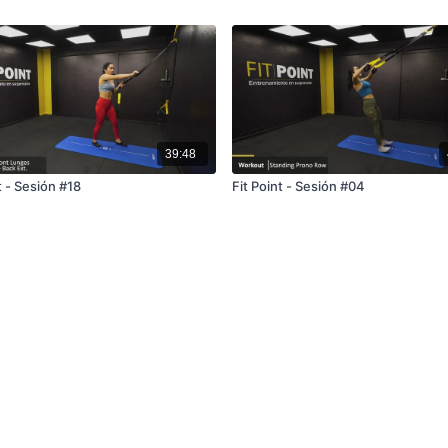
39:48
t - Sesión #18
Fit Point - Sesión #04