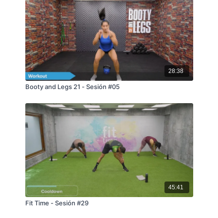
28:38
Booty and Legs 21 - Sesión #05
45:41
Fit Time - Sesión #29