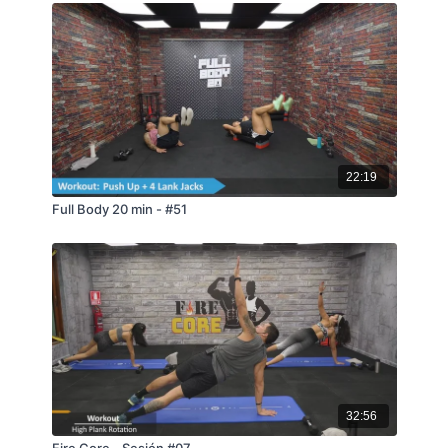
22:19
Full Body 20 min - #51
32:56
Fire Core - Sesión #07