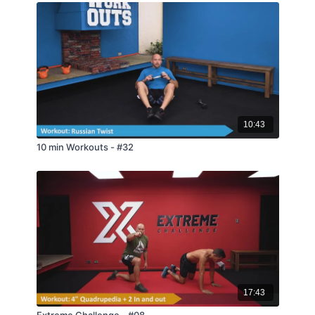
10:43
10 min Workouts - #32
17:43
Extreme Challenge - #08