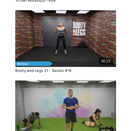
10 min Workouts - #09
30:13
Booty and Legs 21 - Sesión #19
46:25