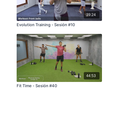
39:24
Evolution Training - Sesión #10
44:53
Fit Time - Sesión #40