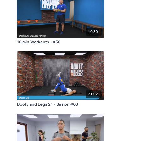
10:30
10 min Workouts - #50
31:02
Booty and Legs 21 - Sesión #08