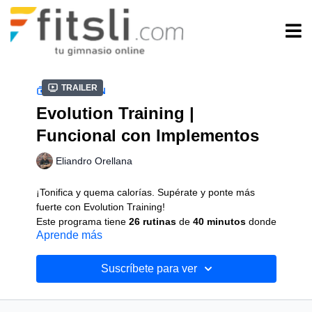
Trailer
COLECCIÓN
Evolution Training |
Funcional con Implementos
Eliandro Orellana
¡Tonifica y quema calorías. Supérate y ponte más
fuerte con Evolution Training!
Este programa tiene
26 rutinas
de
40 minutos
donde
Aprende más
podrás aumentar tu fuerza, resistencia, velocidad,
agilidad, coordinación y flexibilidad y
4 rutinas de
estiramiento y movilidad.
¿Cómo son los entrenamientos?
Suscríbete para ver
Las clases de Evolution Training son de
entrenamiento funcional
de
nivel intermedio
con el
que podrás entrenar combinando rutinas de cardio,