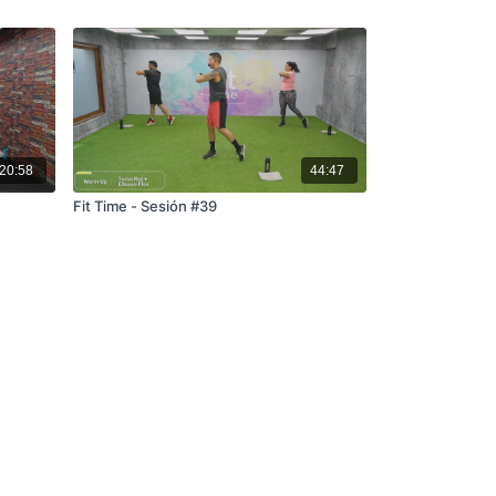
20:58
44:47
Fit Time - Sesión #39