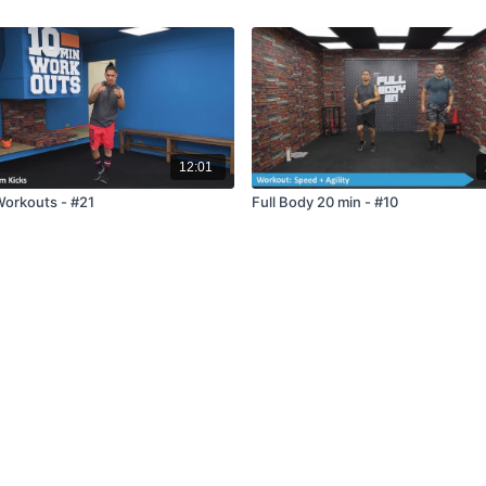
12:01
Workouts - #21
Full Body 20 min - #10