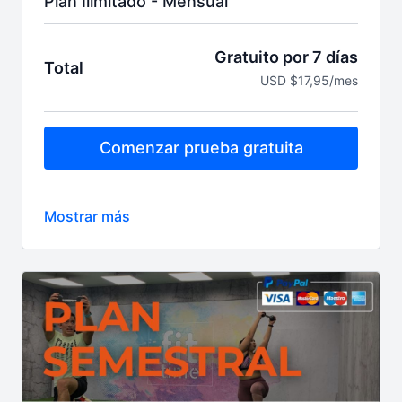
Plan Ilimitado - Mensual
Gratuito por 7 días
Total
USD $17,95/mes
Comenzar prueba gratuita
Después US$17.95 por 1 mes cobro
automático
Renovación automática mensual / Cancela cuando
quieras.
Lo que necesitas para ser tu mejor versión, todo en
un solo lugar; clases NUEVAS de lunes a sábado
6am, más de 15 programas grabados para todos los
niveles y objetivos, calendario mensual, guías
nutricionales, blog fitness y los coaches más
motivadores
Entrena donde, cuando y cuantas veces quieras,