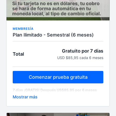
acceso ilimitado 24/7. Accede desde cualquier
dispositivo
MEMBRESÍA
Plan Ilimitado - Semestral (6 meses)
Gratuito por 7 días
Total
USD $85,95 cada 6 meses
Comenzar prueba gratuita
7 días ¡GRATIS! Después US$85.95 por 6 meses
Cobro automático semestral (cada 6 meses) /
cancela cuando quieras.
Lo que necesitas para ser tu mejor versión, todo en
un solo lugar; clases NUEVAS de lunes a sábado
6am, más de 15 programas grabados para todos los