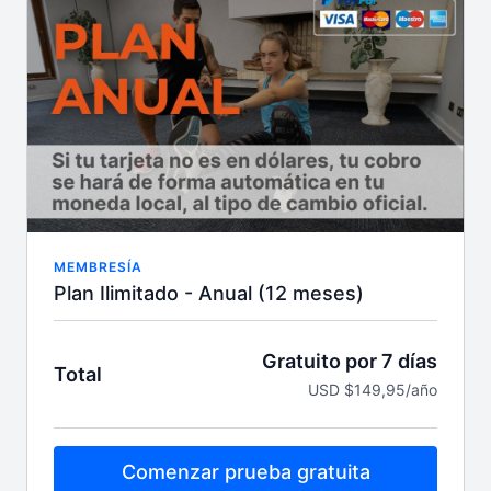
niveles y objetivos, calendario mensual, guías
nutricionales, blog fitness y los coaches más
motivadores
Entrena donde, cuando y cuantas veces quieras,
acceso ilimitado 24/7. Accede desde cualquier
dispositivo
MEMBRESÍA
Plan Ilimitado - Anual (12 meses)
Gratuito por 7 días
Total
USD $149,95/año
Comenzar prueba gratuita