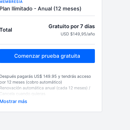
MEMBRESÍA
Plan Ilimitado - Anual (12 meses)
Gratuito por 7 días
Total
USD $149,95/año
Comenzar prueba gratuita
Después pagarás US$ 149.95 y tendrás acceso
por 12 meses (cobro automático)
Renovación automática anual (cada 12 meses) /
Cancela cuando quieras.
Lo que necesitas para ser tu mejor versión, todo
en un solo lugar; clases NUEVAS de lunes a
sábado 6am, más de 15 programas grabados
para todos los niveles y objetivos, Calendario
Mensual, Guías Nutricionales, Retos, blog
fitness y los coaches más motivadores