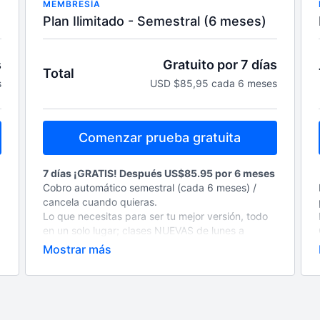
MEMBRESÍA
Plan Ilimitado - Semestral (6 meses)
s
Gratuito por 7 días
Total
s
USD $85,95 cada 6 meses
Comenzar prueba gratuita
7 días ¡GRATIS! Después US$85.95 por 6 meses
Cobro automático semestral (cada 6 meses) /
cancela cuando quieras.
Lo que necesitas para ser tu mejor versión, todo
en un solo lugar; clases NUEVAS de lunes a
sábado 6am, más de 15 programas grabados
para todos los niveles y objetivos, calendario
mensual, guías nutricionales, blog fitness y los
coaches más motivadores
Entrena donde, cuando y cuantas veces quieras,
acceso ilimitado 24/7. Accede desde cualquier