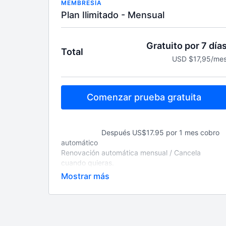
MEMBRESÍA
Plan Ilimitado - Mensual
Gratuito por 7 día
Total
USD $17,95/me
Comenzar prueba gratuita
Después US$17.95 por 1 mes cobro
automático
Renovación automática mensual / Cancela
cuando quieras.
Lo que necesitas para ser tu mejor versión, todo
en un solo lugar; clases NUEVAS de lunes a
sábado 6am, más de 15 programas grabados
para todos los niveles y objetivos, calendario
mensual, guías nutricionales, blog fitness y los
coaches más motivadores